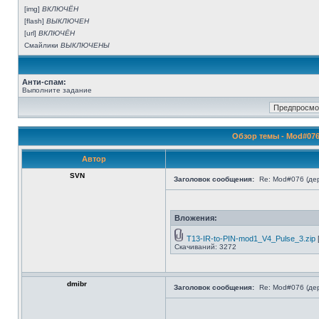
[img]
ВКЛЮЧЁН
[flash]
ВЫКЛЮЧЕН
[url]
ВКЛЮЧЁН
Смайлики
ВЫКЛЮЧЕНЫ
Анти-спам:
Выполните задание
Обзор темы - Mod#076 
Автор
SVN
Заголовок сообщения:
Re: Mod#076 (дер
Вложения:
T13-IR-to-PIN-mod1_V4_Pulse_3.zip
Скачиваний: 3272
dmibr
Заголовок сообщения:
Re: Mod#076 (дер