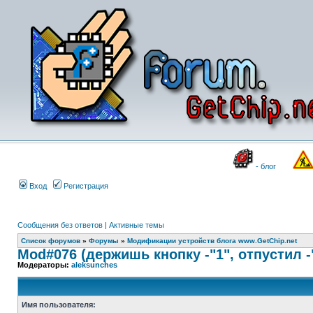
- блог
Вход
Регистрация
Сообщения без ответов
|
Активные темы
Список форумов
»
Форумы
»
Модификации устройств блога www.GetChip.net
Mod#076 (держишь кнопку -"1", отпустил -
Модераторы:
aleksunches
Имя пользователя: