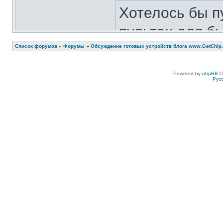
Хотелось бы п
пультах для б
безопасности. 
Список форумов
»
Форумы
»
Обсуждение готовых устройств блога www.GetChip.
радиоуправлен
Powered by
phpBB
©
Рус
я собрал свой
пульт он буде
пульта от кит
,я вместо ант
Очень каширн
Вложения: