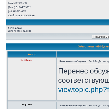
[img]
ВКЛЮЧЁН
[flash]
ВЫКЛЮЧЕН
[url]
ВКЛЮЧЁН
Смайлики
ВКЛЮЧЕНЫ
Анти-спам:
Выполните задание
Обзор темы - 094-Датч
Автор
GetChiper
Заголовок сообщения:
Re: 094-Датчик п
Перенес обсуж
соответствую
viewtopic.php?
порутчик
Заголовок сообщения:
Re: 094-Датчик п