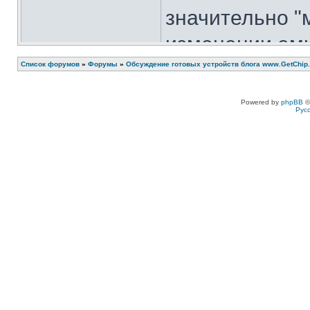
значительно "
изменении емк
можно исправи
Список форумов
»
Форумы
»
Обсуждение готовых устройств блога www.GetChip.
нужно развод
Powered by
phpBB
©
Рус
вперемешку с 