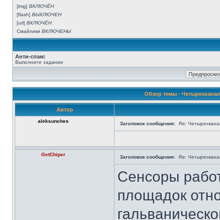
[img]
ВКЛЮЧЁН
[flash]
ВЫКЛЮЧЕН
[url]
ВКЛЮЧЁН
Смайлики
ВКЛЮЧЕНЫ
Анти-спам:
Выполните задание
Обзор темы - Четырехкана
Автор
aleksunches
Заголовок сообщения:
Re: Четырехкана
GetChiper
Заголовок сообщения:
Re: Четырехкана
Сенсоры работ
площадок отно
гальваническо