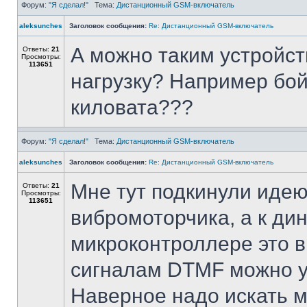
Форум:
"Я сделал!"
Тема:
Дистанционный GSM-включатель
aleksunches
Заголовок сообщения:
Re: Дистанционный GSM-включатель
А можно таким устройс
Ответы:
21
Просмотры:
113651
нагрузку? Например бой
киловата???
Форум:
"Я сделал!"
Тема:
Дистанционный GSM-включатель
aleksunches
Заголовок сообщения:
Re: Дистанционный GSM-включатель
Мне тут подкинули идею
Ответы:
21
Просмотры:
113651
вибромоторчика, а к ди
микроконтроллере это в
сигналам DTMF можно уп
Наверное надо искать м