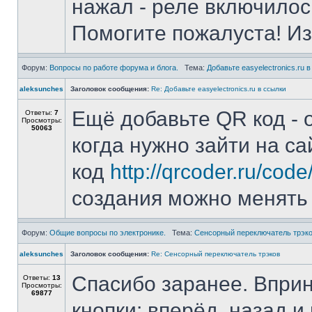
нажал - реле включилос
Помогите пожалуста! Из
Форум:
Вопросы по работе форума и блога.
Тема:
Добавьте easyelectronics.ru 
aleksunches
Заголовок сообщения:
Re: Добавьте easyelectronics.ru в ссылки
Ещё добавьте QR код - 
Ответы:
7
Просмотры:
50063
когда нужно зайти на са
код
http://qrcoder.ru/cod
создания можно менять
Форум:
Общие вопросы по электронике.
Тема:
Сенсорный переключатель трэк
aleksunches
Заголовок сообщения:
Re: Сенсорный переключатель трэков
Спасибо заранее. Вприн
Ответы:
13
Просмотры:
69877
кнопки: вперёд, назад и