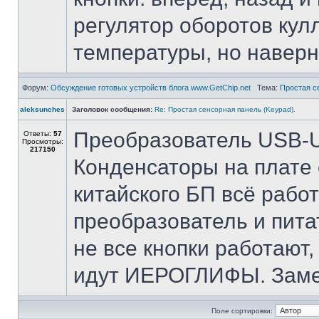
регулятор оборотов кул
температуры, но наверн
Форум:
Обсуждение готовых устройств блога www.GetChip.net
Тема:
Простая с
aleksunches
Заголовок сообщения:
Re: Простая сенсорная панель (Keypad).
Преобразователь USB-U
Ответы:
57
Просмотры:
217150
Конденсаторы на плате с
китайского БП всё рабо
преобразователь и пита
не все кнопки работают
идут ИЕРОГЛИФЫ. Замети
Поле сортировки: