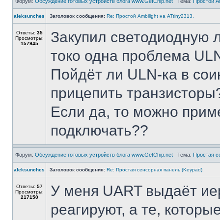
Форум:
Обсуждение готовых устройств блога www.GetChip.net
Тема:
Простой Am
aleksunches
Заголовок сообщения:
Re: Простой Ambilight на ATtiny2313.
Закупил светодиодную л
Ответы:
35
Просмотры:
157945
токо одна проблема ULN
Пойдёт ли ULN-ка в сои
прицепить транзисторы
Если да, то можно прим
подключать??
Форум:
Обсуждение готовых устройств блога www.GetChip.net
Тема:
Простая с
aleksunches
Заголовок сообщения:
Re: Простая сенсорная панель (Keypad).
У меня UART выдаёт ие
Ответы:
57
Просмотры:
217150
реагируют, а те, которы