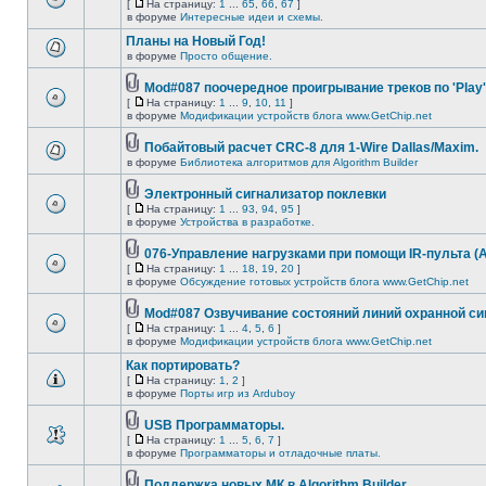
[
На страницу:
1
...
65
,
66
,
67
]
в форуме
Интересные идеи и схемы.
Планы на Новый Год!
в форуме
Просто общение.
Mod#087 поочередное проигрывание треков по 'Play'
[
На страницу:
1
...
9
,
10
,
11
]
в форуме
Модификации устройств блога www.GetChip.net
Побайтовый расчет CRC-8 для 1-Wire Dallas/Maxim.
в форуме
Библиотека алгоритмов для Algorithm Builder
Электронный сигнализатор поклевки
[
На страницу:
1
...
93
,
94
,
95
]
в форуме
Устройства в разработке.
076-Управление нагрузками при помощи IR-пульта (AT
[
На страницу:
1
...
18
,
19
,
20
]
в форуме
Обсуждение готовых устройств блога www.GetChip.net
Mod#087 Озвучивание состояний линий охранной си
[
На страницу:
1
...
4
,
5
,
6
]
в форуме
Модификации устройств блога www.GetChip.net
Как портировать?
[
На страницу:
1
,
2
]
в форуме
Порты игр из Arduboy
USB Программаторы.
[
На страницу:
1
...
5
,
6
,
7
]
в форуме
Программаторы и отладочные платы.
Поддержка новых МК в Algorithm Builder