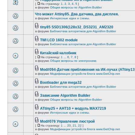
[
На страницу:
1
,
2
,
3
,
4
,
5
]
в форуме
Общие вопросы по Algorithm Builder
Что может Attiny85. Два датчика, два дисплея.
в форуме
Интересные идеи и схемы.
tiny85 SSD1306(128x32_DS3231_AM2320
в форуме
Библиотека алгоритмов для Algorithm Builder
TWI LCD 1602 module
в форуме
Библиотека алгоритмов для Algorithm Builder
Китайский налобник
[
На страницу:
1
...
6
,
7
,
8
]
в форуме
Общие вопросы по электронике.
Mod#094-Датчик приближения на ИК-лучах (ATtiny13
в форуме
Модификации устройств блога www.GetChip.net
Bootloader для mega32
в форуме
Библиотека алгоритмов для Algorithm Builder
Зависание Algorithm Builder
в форуме
Общие вопросы по Algorithm Builder
ATtiny25 + AHT10 + модуль MAX7219
в форуме
Интересные идеи и схемы.
Mod#076 Управление люстрой
[
На страницу:
1
...
20
,
21
,
22
]
в форуме
Модификации устройств блога www.GetChip.net