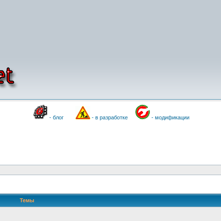
- блог
- в разработке
- модификации
Темы