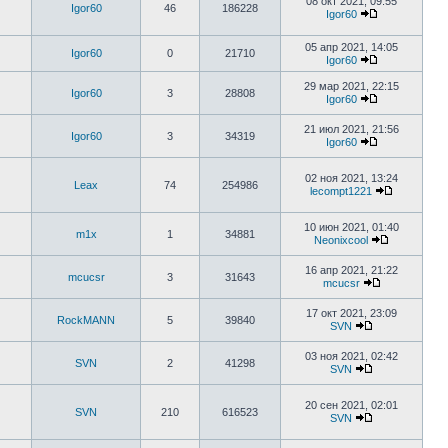
08 окт 2021, 09:55
Igor60
46
186228
Igor60
05 апр 2021, 14:05
Igor60
0
21710
Igor60
29 мар 2021, 22:15
Igor60
3
28808
Igor60
21 июл 2021, 21:56
Igor60
3
34319
Igor60
02 ноя 2021, 13:24
Leax
74
254986
lecompt1221
10 июн 2021, 01:40
m1x
1
34881
Neonixcool
16 апр 2021, 21:22
mcucsr
3
31643
mcucsr
17 окт 2021, 23:09
RockMANN
5
39840
SVN
03 ноя 2021, 02:42
SVN
2
41298
SVN
20 сен 2021, 02:01
SVN
210
616523
SVN