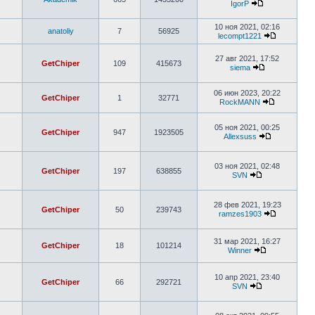
IgorP
10 ноя 2021, 02:16
anatoliy
7
56925
lecompt1221
27 авг 2021, 17:52
GetChiper
109
415673
siema
06 июн 2023, 20:22
GetChiper
1
32771
RockMANN
05 ноя 2021, 00:25
GetChiper
947
1923505
Allexsuss
03 ноя 2021, 02:48
GetChiper
197
638855
SVN
28 фев 2021, 19:23
GetChiper
50
239743
ramzes1903
31 мар 2021, 16:27
GetChiper
18
101214
Winner
10 апр 2021, 23:40
GetChiper
66
292721
SVN