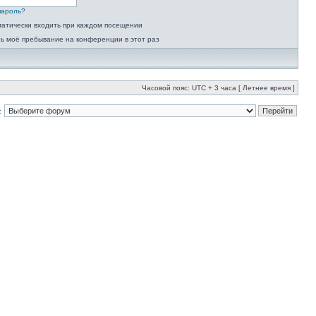
пароль?
атически входить при каждом посещении
ь моё пребывание на конференции в этот раз
Часовой пояс: UTC + 3 часа [ Летнее время ]
: