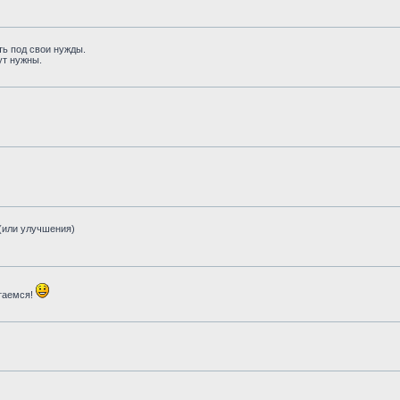
ь под свои нужды.
ут нужны.
(или улучшения)
таемся!