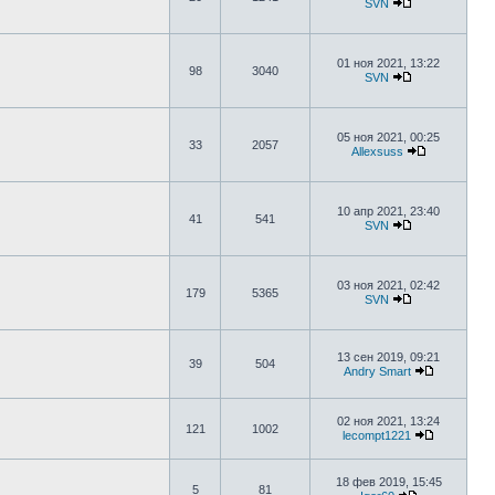
SVN
01 ноя 2021, 13:22
98
3040
SVN
05 ноя 2021, 00:25
33
2057
Allexsuss
10 апр 2021, 23:40
41
541
SVN
03 ноя 2021, 02:42
179
5365
SVN
13 сен 2019, 09:21
39
504
Andry Smart
02 ноя 2021, 13:24
121
1002
lecompt1221
18 фев 2019, 15:45
5
81