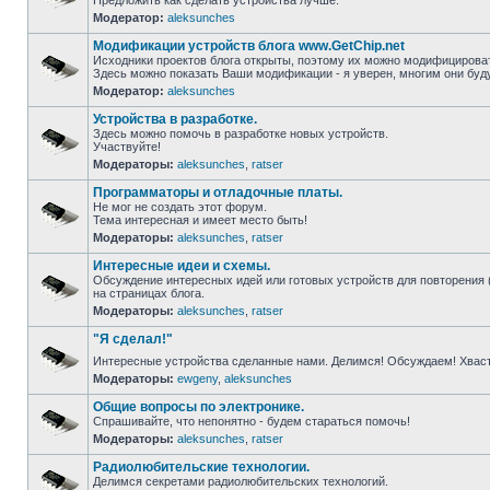
Предложить как сделать устройства лучше.
Модератор:
aleksunches
Модификации устройств блога www.GetChip.net
Исходники проектов блога открыты, поэтому их можно модифицироват
Здесь можно показать Ваши модификации - я уверен, многим они буд
Модератор:
aleksunches
Устройства в разработке.
Здесь можно помочь в разработке новых устройств.
Участвуйте!
Модераторы:
aleksunches
,
ratser
Программаторы и отладочные платы.
Не мог не создать этот форум.
Тема интересная и имеет место быть!
Модераторы:
aleksunches
,
ratser
Интересные идеи и схемы.
Обсуждение интересных идей или готовых устройств для повторения 
на страницах блога.
Модераторы:
aleksunches
,
ratser
"Я сделал!"
Интересные устройства сделанные нами. Делимся! Обсуждаем! Хвас
Модераторы:
ewgeny
,
aleksunches
Общие вопросы по электронике.
Спрашивайте, что непонятно - будем стараться помочь!
Модераторы:
aleksunches
,
ratser
Радиолюбительские технологии.
Делимся секретами радиолюбительских технологий.