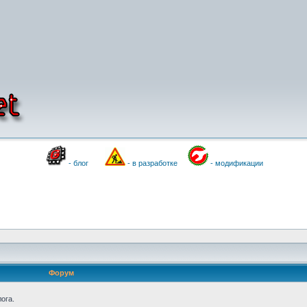
- блог
- в разработке
- модификации
Форум
ога.