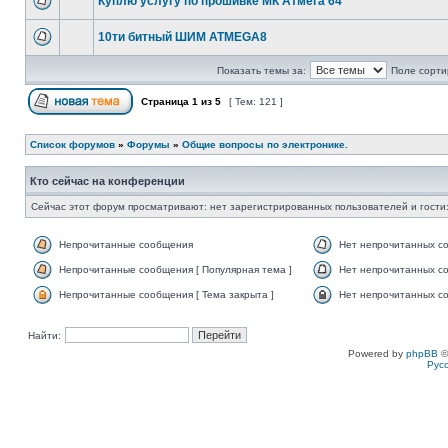
Куплю услугу по прошивке МК Атмега 64
10ти битный ШИМ ATMEGA8
Показать темы за:
Поле сорти
Страница
1
из
5
[ Тем: 121 ]
Список форумов
»
Форумы
»
Общие вопросы по электронике.
Кто сейчас на конференции
Сейчас этот форум просматривают: нет зарегистрированных пользователей и гости:
Непрочитанные сообщения
Нет непрочитанных с
Непрочитанные сообщения [ Популярная тема ]
Нет непрочитанных со
Непрочитанные сообщения [ Тема закрыта ]
Нет непрочитанных со
Найти:
Powered by
phpBB
©
Рус