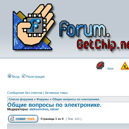
- блог
Вход
Регистрация
Сообщения без ответов
|
Активные темы
Список форумов
»
Форумы
»
Общие вопросы по электронике.
Общие вопросы по электронике.
Модераторы:
aleksunches
,
ratser
Страница
1
из
5
[ Тем: 121 ]