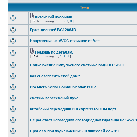
Темы
Китайский налобник
[
На страницу:
1
...
6
,
7
,
8
]
Граф.дисплей BG12864D
Напряжение на AVCC отличное от Vcc
Помощь по деталям.
[
На страницу:
1
,
2
,
3
,
4
]
Подключение импульсного счетчика воды к ESP-01
Как обезопасить свой дом?
Pro Micro Serial Communication Issue
счетчик пересечений луча
Китайский переходник PCI express to COM порт
Не работает новогодняя светодиодная гирлянда на SW281
Проблем при подключении 500 пикселей WS2811