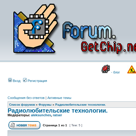
- блог
Вход
Регистрация
Сообщения без ответов
|
Активные темы
Список форумов
»
Форумы
»
Радиолюбительские технологии.
Радиолюбительские технологии.
Модераторы:
aleksunches
,
ratser
Страница
1
из
1
[ Тем: 5 ]