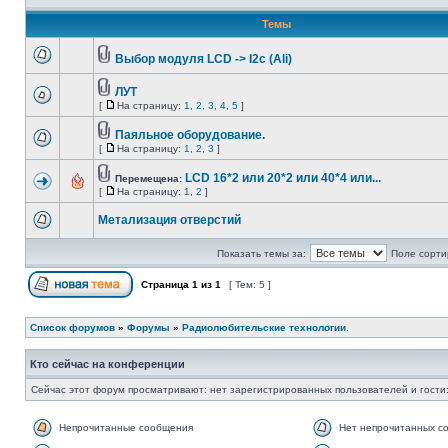
Темы
Выбор модуля LCD -> I2c (Ali)
ЛУТ
[
На страницу:
1
,
2
,
3
,
4
,
5
]
Паяльное оборудование.
[
На страницу:
1
,
2
,
3
]
LCD 16*2 или 20*2 или 40*4 или...
Перемещена:
[
На страницу:
1
,
2
]
Метализация отверстий
Показать темы за:
Поле сорти
Страница
1
из
1
[ Тем: 5 ]
Список форумов
»
Форумы
»
Радиолюбительские технологии.
Кто сейчас на конференции
Сейчас этот форум просматривают: нет зарегистрированных пользователей и гости:
Непрочитанные сообщения
Нет непрочитанных с