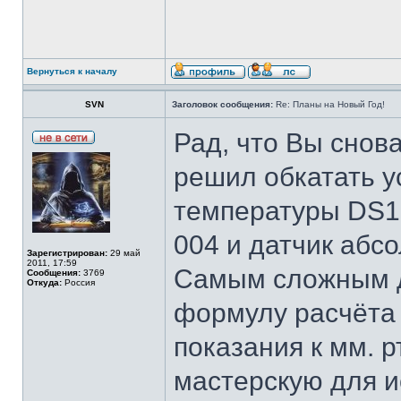
Вернуться к началу
SVN
Заголовок сообщения:
Re: Планы на Новый Год!
Рад, что Вы снов
решил обкатать у
температуры DS18
004 и датчик абс
Зарегистрирован:
29 май
2011, 17:59
Самым сложным д
Сообщения:
3769
Откуда:
Россия
формулу расчёта
показания к мм. р
мастерскую для и