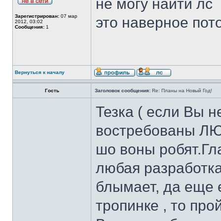
не могу найти лс
Зарегистрирован:
07 мар
это наверное пото
2012, 03:02
Сообщения:
1
Вернуться к началу
Гость
Заголовок сообщения:
Re: Планы на Новый Год!
Тезка ( если Вы н
востребованы ЛЮ
шо воны робят.Г
любая разработка 
блымает, да еще е
тропинке , то пр