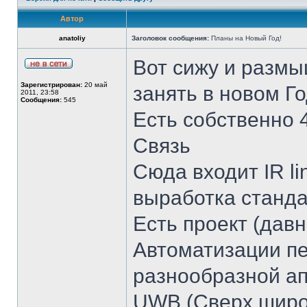
Автор
anatoliy
Заголовок сообщения:
Планы на Новый Год!
Вот сижу и размы
Зарегистрирован:
20 май
занять в новом Г
2011, 23:58
Сообщения:
545
Есть собственно 
Связь
Сюда входит IR l
выработка станда
Есть проект (дав
Автоматизации пе
разнообразной а
UWB (Сверх широ