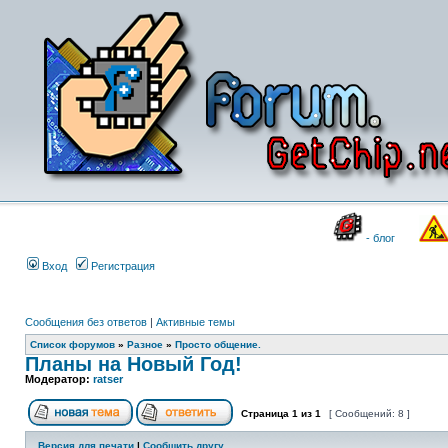
- блог
Вход
Регистрация
Сообщения без ответов
|
Активные темы
Список форумов
»
Разное
»
Просто общение.
Планы на Новый Год!
Модератор:
ratser
Страница
1
из
1
[ Сообщений: 8 ]
Версия для печати
|
Сообщить другу