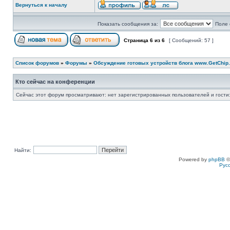
Вернуться к началу
Показать сообщения за:
Поле 
Страница
6
из
6
[ Сообщений: 57 ]
Список форумов
»
Форумы
»
Обсуждение готовых устройств блога www.GetChip.
Кто сейчас на конференции
Сейчас этот форум просматривают: нет зарегистрированных пользователей и гости:
Найти:
Powered by
phpBB
©
Рус