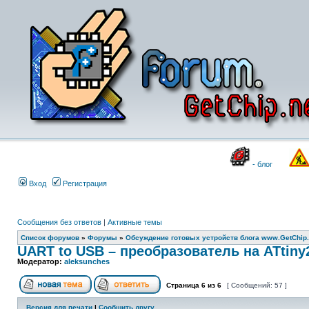
- блог
Вход
Регистрация
Сообщения без ответов
|
Активные темы
Список форумов
»
Форумы
»
Обсуждение готовых устройств блога www.GetChip.
UART to USB – преобразователь на ATtiny
Модератор:
aleksunches
Страница
6
из
6
[ Сообщений: 57 ]
Версия для печати
|
Сообщить другу