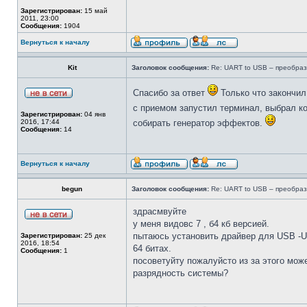
Зарегистрирован:
15 май
2011, 23:00
Сообщения:
1904
Вернуться к началу
Kit
Заголовок сообщения:
Re: UART to USB – преобраз
Спасибо за ответ
Только что закончил
с приемом запустил терминал, выбрал ко
Зарегистрирован:
04 янв
2016, 17:44
собирать генератор эффектов.
Сообщения:
14
Вернуться к началу
begun
Заголовок сообщения:
Re: UART to USB – преобраз
здрасмвуйте
у меня видовс 7 , б4 кб версией.
пытаюсь установить драйвер для USB -UA
Зарегистрирован:
25 дек
2016, 18:54
64 битах.
Сообщения:
1
посоветуйту пожалуйсто из за этого мож
разрядность системы?