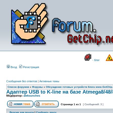
- блог
Вход
Регистрация
Сообщения без ответов
|
Активные темы
Список форумов
»
Форумы
»
Обсуждение готовых устройств блога www.GetChip.
Адаптер USB to K-line на базе Atmega8/48/
Модератор:
aleksunches
Страница
1
из
1
[ Сообщений: 3 ]
Версия для печати
|
Сообщить другу