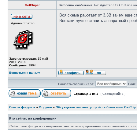
GetChiper
Заголовок сообщения:
Re: Адаптер USB to K-line н
Вся схема работает от 3.3В зачем еще 
Всетаки лучше ставить аппаратный пре
Администратор
Зарегистрирован:
15 май
2011, 23:00
Сообщения:
1904
Вернуться к началу
Показать сообщения за:
Поле 
Страница
1
из
1
[ Сообщений: 3 ]
Список форумов
»
Форумы
»
Обсуждение готовых устройств блога www.GetChip.
Кто сейчас на конференции
Сейчас этот форум просматривают: нет зарегистрированных пользователей и гости: