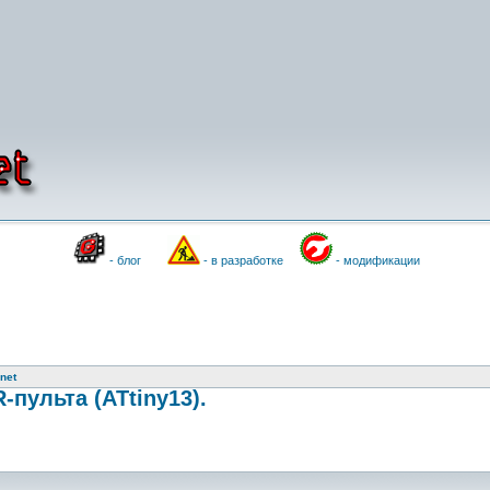
- блог
- в разработке
- модификации
net
пульта (ATtiny13).