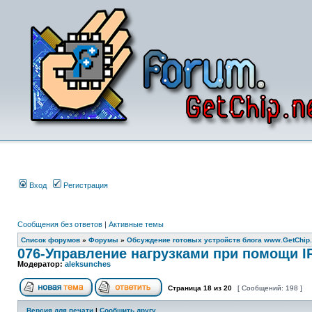
Вход
Регистрация
Сообщения без ответов
|
Активные темы
Список форумов
»
Форумы
»
Обсуждение готовых устройств блога www.GetChip.
076-Управление нагрузками при помощи IR-
Модератор:
aleksunches
Страница
18
из
20
[ Сообщений: 198 ]
Версия для печати
|
Сообщить другу