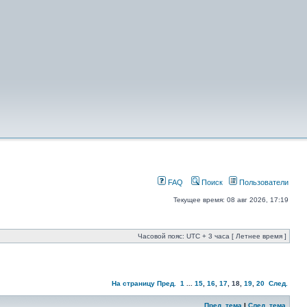
FAQ
Поиск
Пользователи
Текущее время: 08 авг 2026, 17:19
Часовой пояс: UTC + 3 часа [ Летнее время ]
На страницу
Пред.
1
...
15
,
16
,
17
,
18
,
19
,
20
След.
Пред. тема
|
След. тема