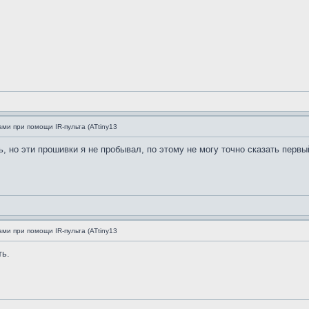
ми при помощи IR-пульта (ATtiny13
, но эти прошивки я не пробывал, по этому не могу точно сказать первы
ми при помощи IR-пульта (ATtiny13
ть.