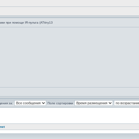
ми при помощи IR-пульта (ATtiny13
ения за:
Поле сортировки
net