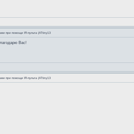
ми при помощи IR-пульта (ATtiny13
Благодарю Вас!
ми при помощи IR-пульта (ATtiny13