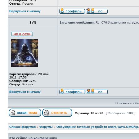
Сообщения:
3769
Откуда:
Россия
Вернуться к началу
SVN
Заголовок сообщения:
Re: 076-Управление нагрузка
Зарегистрирован:
29 май
2011, 17:59
Сообщения:
3769
Откуда:
Россия
Вернуться к началу
Показать сообщ
Страница
18
из
20
[ Сообщений: 198 ]
Список форумов
»
Форумы
»
Обсуждение готовых устройств блога www.GetChip.
Кто сейчас на конференции