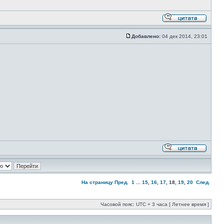
Добавлено:
04 дек 2014, 23:01
На страницу
Пред.
1
...
15
,
16
,
17
,
18
,
19
,
20
След.
Часовой пояс: UTC + 3 часа [ Летнее время ]