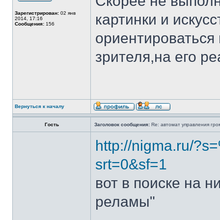
Скорее не выполн
Зарегистрирован:
02 янв
картинки и искус
2014, 17:16
Сообщения:
156
ориентироваться 
зрителя,на его ре
Вернуться к началу
Гость
Заголовок сообщения:
Re: автомат управления гро
http://nigma.ru
srt=0&sf=1
вот в поиске на н
реламы"