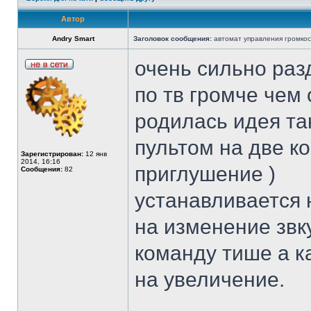
Автор
Andry Smart
Заголовок сообщения:
автомат управления громко
очень сильно раз
по тв громче чем
родилась идея та
пультом на две к
Зарегистрирован:
12 янв
2014, 16:16
приглушение )
Сообщения:
82
устанавливается 
на изменение звку
команду тише а к
на увеличение.