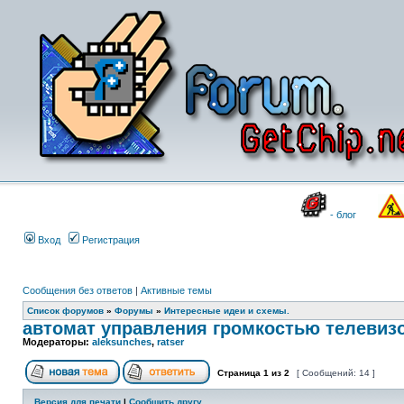
- блог
Вход
Регистрация
Сообщения без ответов
|
Активные темы
Список форумов
»
Форумы
»
Интересные идеи и схемы.
автомат управления громкостью телевиз
Модераторы:
aleksunches
,
ratser
Страница
1
из
2
[ Сообщений: 14 ]
Версия для печати
|
Сообщить другу