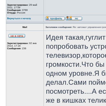
Зарегистрирован:
29 май
2011, 17:59
Сообщения:
3769
Откуда:
Россия
Вернуться к началу
Mail
Заголовок сообщения:
Re: автомат управления гро
Идея такая,гугли
Зарегистрирован:
02 янв
попробовать устр
2014, 17:16
Сообщения:
156
телевизор,которо
громкости.Что бы
одном уровне.Я б
делал.Сами пойме
посмотреть....А е
же в кишках тели