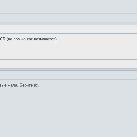
.
 CR (не помню как называется)
.
вые жала. Берите их.