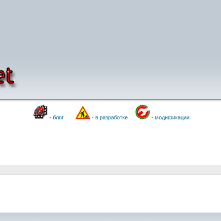
- блог
- в разработке
- модификации