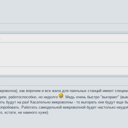
.
.
микроволна), как впрочем и все жала для паяльных станций имеют специа
ципе, работоспособно, но недолго
. Медь очень быстро "выгорает" (в
ть будут на раз! Касательно микроволны - то выгорать они будут еще бы
а попробовать. Работать самодельной микроволной будет настолько неудо
о, кстати, не намного хуже).