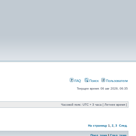
FAQ
Поиск
Пользователи
Текущее время: 06 авг 2026, 06:35
Часовой пояс: UTC + 3 часа [ Летнее время ]
На страницу
1
,
2
,
3
След.
Пред. тема
|
След. тема