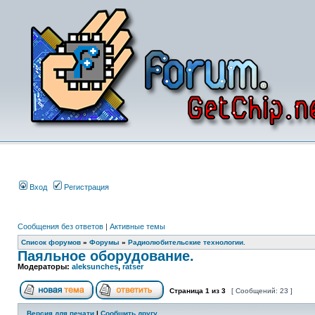
Вход
Регистрация
Сообщения без ответов
|
Активные темы
Список форумов
»
Форумы
»
Радиолюбительские технологии.
Паяльное оборудование.
Модераторы:
aleksunches
,
ratser
Страница
1
из
3
[ Сообщений: 23 ]
Версия для печати
|
Сообщить другу