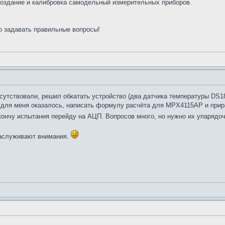
 создание и калибровка самодельный измерительных приборов.
о задавать правильные вопросы!
сутствовали, решил обкатать устройство (два датчика температуры DS18
я меня оказалось, написать формулу расчёта для MPX4115AP и приравн
кончу испытания перейду на АЦП. Вопросов много, но нужно их упарядо
заслуживают внимания.