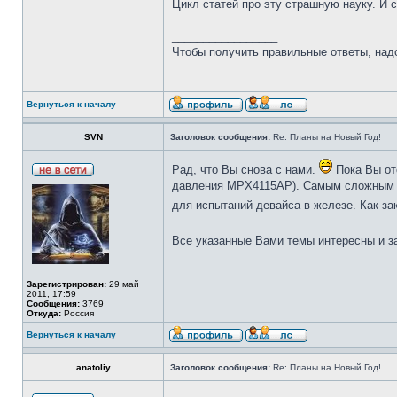
Цикл статей про эту страшную науку. И
_________________
Чтобы получить правильные ответы, над
Вернуться к началу
SVN
Заголовок сообщения:
Re: Планы на Новый Год!
Рад, что Вы снова с нами.
Пока Вы от
давления MPX4115AP). Самым сложным дл
для испытаний девайса в железе. Как за
Все указанные Вами темы интересны и 
Зарегистрирован:
29 май
2011, 17:59
Сообщения:
3769
Откуда:
Россия
Вернуться к началу
anatoliy
Заголовок сообщения:
Re: Планы на Новый Год!