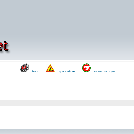
- блог
- в разработке
- модификации