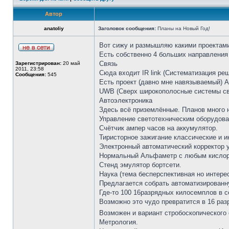
Автор
anatoliy
Заголовок сообщения:
Планы на Новый Год!
Вот сижу и размышляю какими проектами
Есть собственно 4 больших направления
Связь
Зарегистрирован:
20 май
2011, 23:58
Сюда входит IR link (Систематизация реш
Сообщения:
545
Есть проект (давно мне навязываемый) 
UWB (Сверх широкополосные системы св
Автоэлектроника
Здесь всё приземлённые. Планов много 
Управление светотехническим оборудов
Счётчик ампер часов на аккумулятор.
Тиристорное зажигание классические и и
Электронный автоматический корректор у
Нормальный Альфаметр с любым кислор
Стенд эмулятор бортсети.
Наука (тема бесперспективная но интере
Предлагается собрать автоматизированн
Где-то 100 16разрядных килосемплов в се
Возможно это чудо превратится в 16 раз
Возможен и вариант стробоскопического
Метрология.