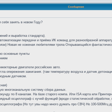
Сообщение
 себя занять в новом Году?
ений и выработка стандарта).
Автоматизации передачи и приёма ИК команд для разнообразной аппарат
язи) Новая не хоженая любителями тропа Открывающийся фантастичес
но основные пункты
анием
нжекторные двигатели российских авто.
гла опережения зажигания. (там температуру воздуха и датчик детонаци
одным датчиком.
сная)
ую многоканальную систему сбора данных.
кунду по 8 каналам. На базе старого компа. Или ISA карта или Принтерн
рядный осциллограф с кучей функций (вроде статистической обработки, 
 осциллографа (Но тут увы надо много думать про СВЧ) Но 100-500Мгц 