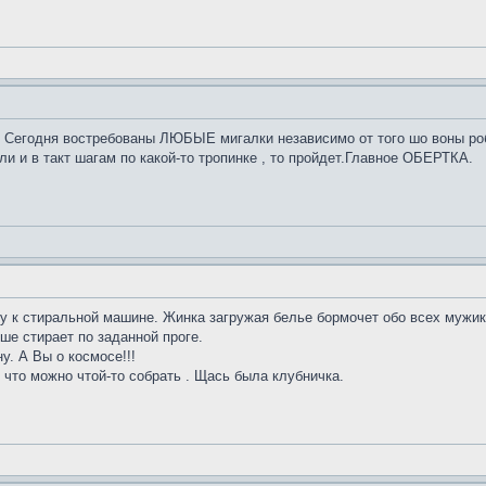
ак. Сегодня востребованы ЛЮБЫЕ мигалки независимо от того шо воны р
ли и в такт шагам по какой-то тропинке , то пройдет.Главное ОБЕРТКА.
к стиральной машине. Жинка загружая белье бормочет обо всех мужиках
ьше стирает по заданной проге.
у. А Вы о космосе!!!
 что можно чтой-то собрать . Щась была клубничка.