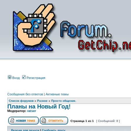
Вход
Регистрация
Сообщения без ответов
|
Активные темы
Список форумов
»
Разное
»
Просто общение.
Планы на Новый Год!
Модератор:
ratser
Страница
1
из
1
[ Сообщений: 8 ]
Версия для печати
|
Сообщить другу