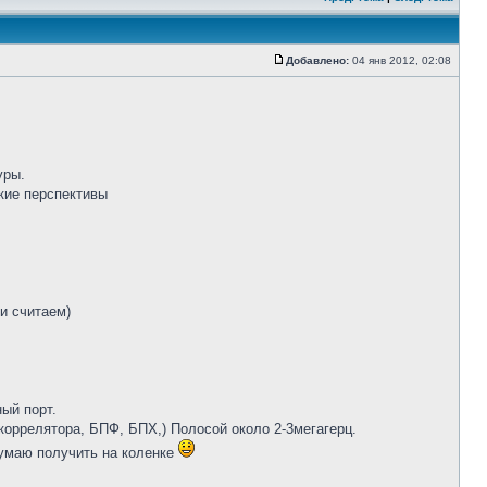
Добавлено:
04 янв 2012, 02:08
уры.
кие перспективы
и считаем)
ый порт.
коррелятора, БПФ, БПХ,) Полосой около 2-3мегагерц.
думаю получить на коленке