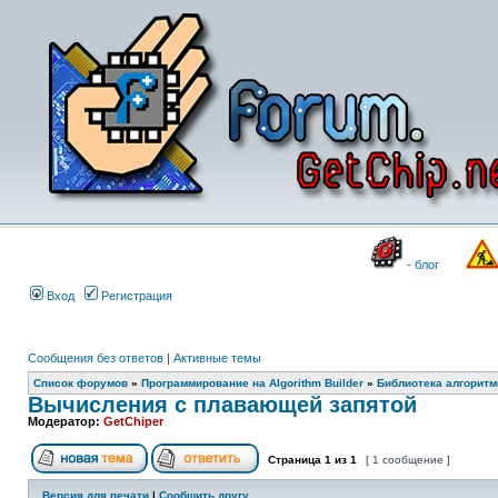
- блог
Вход
Регистрация
Сообщения без ответов
|
Активные темы
Список форумов
»
Программирование на Algorithm Builder
»
Библиотека алгоритмо
Вычисления с плавающей запятой
Модератор:
GetChiper
Страница
1
из
1
[ 1 сообщение ]
Версия для печати
|
Сообщить другу