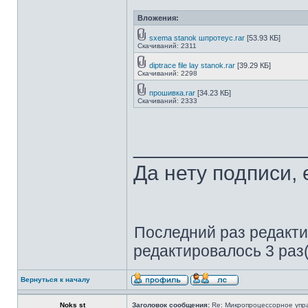
Вложения:
sxema stanok шпротеус.rar
[53.93 КБ]
Скачиваний: 2311
diptrace file lay stanok.rar
[39.29 КБ]
Скачиваний: 2298
прошивка.rar
[34.23 КБ]
Скачиваний: 2333
______________
Да нету подписи, 
Последний раз редакт
редактировалось 3 раз(
Вернуться к началу
Noks st
Заголовок сообщения:
Re: Микропроцессорное упр