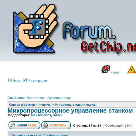
- блог
Вход
Регистрация
Сообщения без ответов
|
Активные темы
Список форумов
»
Форумы
»
Интересные идеи и схемы.
Микропроцессорное управление станком
Модераторы:
aleksunches
,
ratser
Страница
14
из
14
[ Сообщений: 134 ]
Версия для печати
|
Сообщить другу