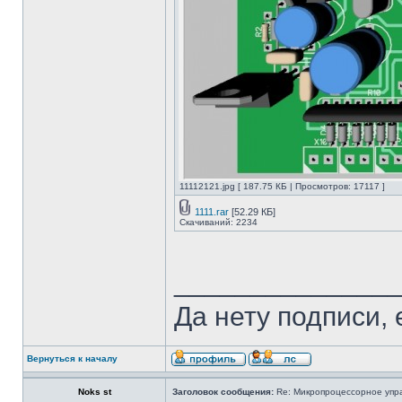
11112121.jpg [ 187.75 КБ | Просмотров: 17117 ]
1111.rar
[52.29 КБ]
Скачиваний: 2234
______________
Да нету подписи, 
Вернуться к началу
Noks st
Заголовок сообщения:
Re: Микропроцессорное упр