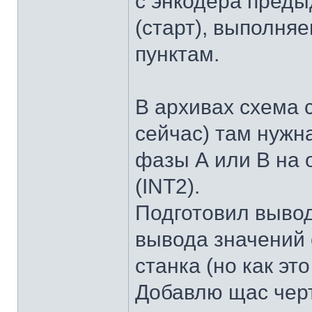
с энкодера преды
(старт), выполняе
пунктам.
В архивах схема с
сейчас) там нужн
фазы А или В на 
(INT2).
Подготовил выво
вывода значений 
станка (но как эт
Добавлю щас черт