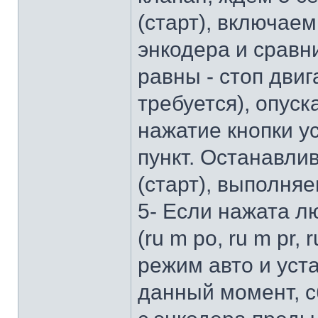
(старт), включае
энкодера и сравн
равны - стоп двиг
требуется), опуск
нажатие кнопки у
пункт. Останавли
(старт), выполняе
5- Если нажата л
(ru m po, ru m pr, 
режим авто и уст
данный момент, 