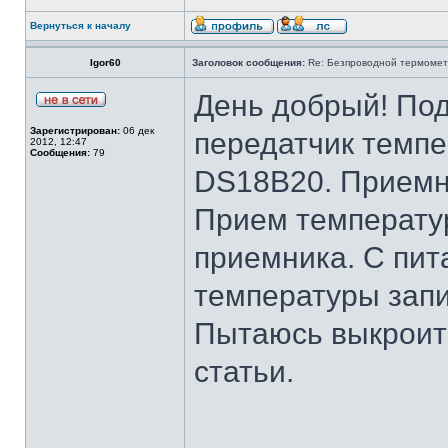
Вернуться к началу
Igor60
Заголовок сообщения:
Re: Безпроводной термоме
День добрый! Под
Зарегистрирован:
06 дек
передатчик темпе
2012, 12:47
Сообщения:
79
DS18B20. Приемн
Прием температур
приемника. С пит
температуры запи
Пытаюсь выкроит
статьи.
______________