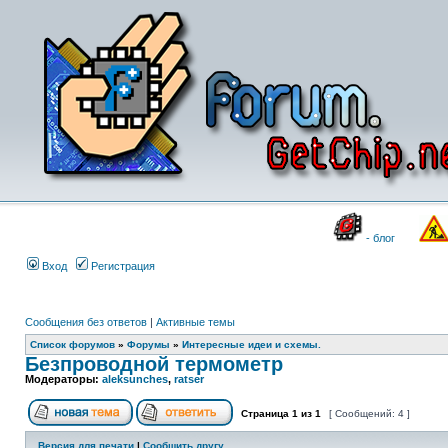
- блог
Вход
Регистрация
Сообщения без ответов
|
Активные темы
Список форумов
»
Форумы
»
Интересные идеи и схемы.
Безпроводной термометр
Модераторы:
aleksunches
,
ratser
Страница
1
из
1
[ Сообщений: 4 ]
Версия для печати
|
Сообщить другу