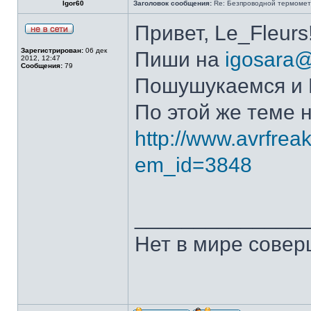
Igor60
Заголовок сообщения:
Re: Безпроводной термоме
Привет, Le_Fleurs
Зарегистрирован:
06 дек
Пиши на
igosara
2012, 12:47
Сообщения:
79
Пошушукаемся и
По этой же теме 
http://www.avrfrea
em_id=3848
______________
Нет в мире совер