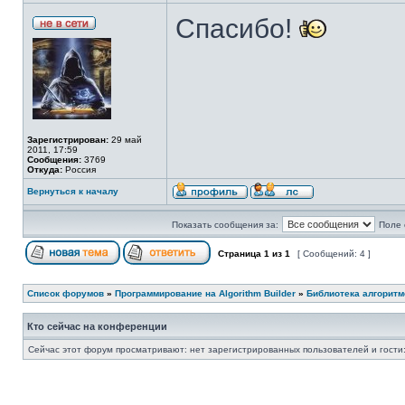
Спасибо!
Зарегистрирован:
29 май
2011, 17:59
Сообщения:
3769
Откуда:
Россия
Вернуться к началу
Показать сообщения за:
Поле 
Страница
1
из
1
[ Сообщений: 4 ]
Список форумов
»
Программирование на Algorithm Builder
»
Библиотека алгоритмо
Кто сейчас на конференции
Сейчас этот форум просматривают: нет зарегистрированных пользователей и гости: