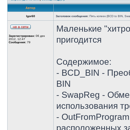
Автор
Igor60
Заголовок сообщения:
Пять копеек (BCD to BIN, Swa
Маленькие "хитро
Зарегистрирован:
06 дек
пригодится
2012, 12:47
Сообщения:
79
Содержимое:
- BCD_BIN - Прео
BIN
- SwapReg - Обме
использования тр
- OutFromProgra
расположенных з