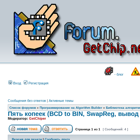
- блог
Вход
Регистрация
Сообщения без ответов
|
Активные темы
Список форумов
»
Программирование на Algorithm Builder
»
Библиотека алгоритмо
Пять копеек (BCD to BIN, SwapReg, вывод 
Модератор:
GetChiper
Страница
1
из
1
[ Сообщений: 4 ]
Версия для печати
|
Сообщить другу