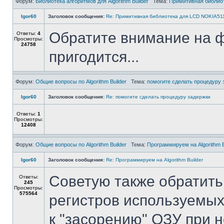
Форум:
Библиотека алгоритмов для Algorithm Builder
Тема:
Примитивная библио
Igor60
Заголовок сообщения:
Re: Примитивная библиотека для LCD NOKIA51
Обратите внимание на 
Ответы:
4
Просмотры:
24758
пригодится...
Форум:
Общие вопросы по Algorithm Builder
Тема:
помогите сделать процедуру 
Igor60
Заголовок сообщения:
Re: помогите сделать процедуру задержки
Ответы:
1
Просмотры:
12408
Форум:
Общие вопросы по Algorithm Builder
Тема:
Программируем на Algorithm B
Igor60
Заголовок сообщения:
Re: Программируем на Algorithm Builder
Советую также обратить
Ответы:
245
Просмотры:
575564
регистров используемых
к "засорению" ОЗУ при 