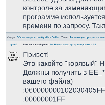
контроле за изменяющим
программе используется
времени по запросу. Так
Форум:
Общие вопросы по Algorithm Builder
Тема:
Начинающим программироват
Igor60
Заголовок сообщения:
Re: Начинающим программировать в АБ
Привет!
Ответы:
219
Просмотры:
544207
Это какойто "корявый" 
Должны получить в EE_**
вашего файла)
:060000000102030405F
:00000001FF