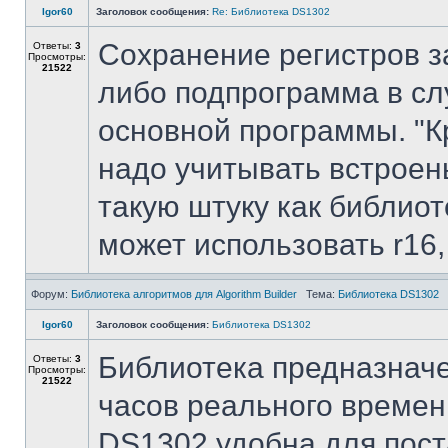
Igor60
Заголовок сообщения:
Re: Библиотека DS1302
Сохранение регистров за
Ответы:
3
Просмотры:
21522
либо подпрограмма в сл
основной программы. "Кр
надо учитывать встроен
такую штуку как библиот
может использовать r16, 
Форум:
Библиотека алгоритмов для Algorithm Builder
Тема:
Библиотека DS1302
Igor60
Заголовок сообщения:
Библиотека DS1302
Библиотека предназначе
Ответы:
3
Просмотры:
21522
часов реального времен
DS1302 удобна для пост