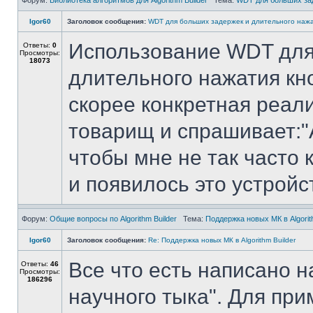
Форум:
Библиотека алгоритмов для Algorithm Builder
Тема:
WDT для больших зад
Igor60
Заголовок сообщения:
WDT для больших задержек и длительного нажа
Использование WDT для
Ответы:
0
Просмотры:
18073
длительного нажатия кно
скорее конкретная реал
товарищ и спрашивает:
чтобы мне не так часто 
и появилось это устройст
Форум:
Общие вопросы по Algorithm Builder
Тема:
Поддержка новых МК в Algorit
Igor60
Заголовок сообщения:
Re: Поддержка новых МК в Algorithm Builder
Все что есть написано н
Ответы:
46
Просмотры:
186296
научного тыка". Для пр