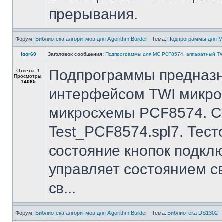
прерывания.
Форум:
Библиотека алгоритмов для Algorithm Builder
Тема:
Подпрограммы для М
Igor60
Заголовок сообщения:
Подпрограммы для МС PCF8574, аппаратный T
Подпрограммы предназн
Ответы:
1
Просмотры:
14065
интерфейсом TWI микр
микросхемы PCF8574. С
Test_PCF8574.spl7. Тес
состояние кнопок подкл
управляет состоянием с
св...
Форум:
Библиотека алгоритмов для Algorithm Builder
Тема:
Библиотека DS1302