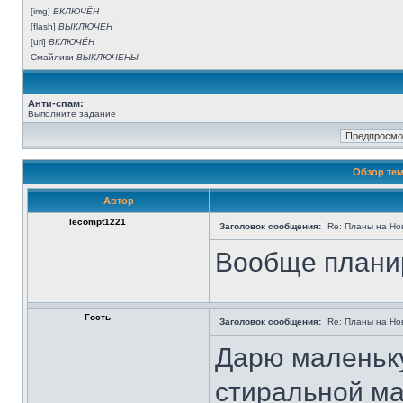
[img]
ВКЛЮЧЁН
[flash]
ВЫКЛЮЧЕН
[url]
ВКЛЮЧЁН
Смайлики
ВЫКЛЮЧЕНЫ
Анти-спам:
Выполните задание
Обзор тем
Автор
lecompt1221
Заголовок сообщения:
Re: Планы на Но
Вообще планир
Гость
Заголовок сообщения:
Re: Планы на Но
Дарю маленьку
стиральной ма