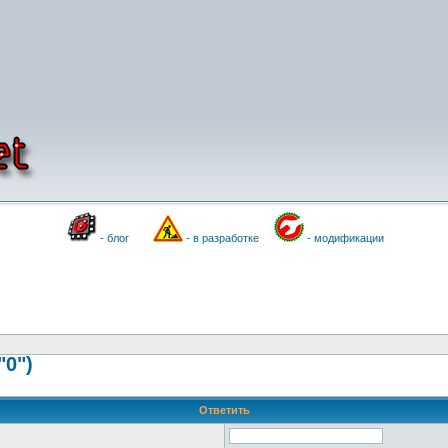
- блог
- в разработке
- модификации
"0")
Ответить