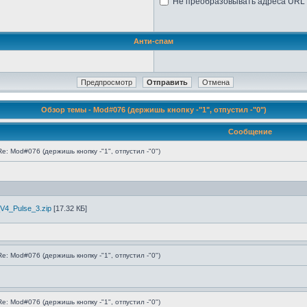
Не преобразовывать адреса URL 
Анти-спам
Обзор темы - Mod#076 (держишь кнопку -"1", отпустил -"0")
Сообщение
Re: Mod#076 (держишь кнопку -"1", отпустил -"0")
V4_Pulse_3.zip
[17.32 КБ]
Re: Mod#076 (держишь кнопку -"1", отпустил -"0")
Re: Mod#076 (держишь кнопку -"1", отпустил -"0")