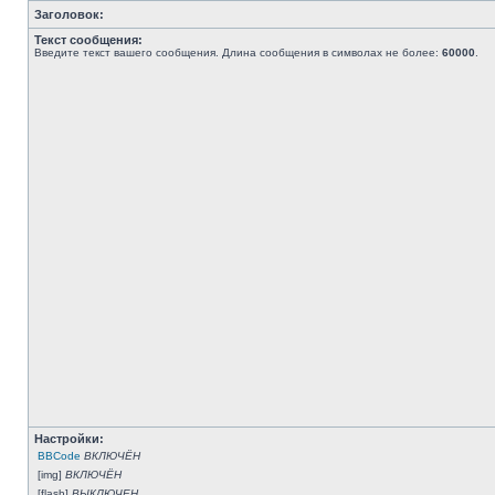
Заголовок:
Текст сообщения:
Введите текст вашего сообщения. Длина сообщения в символах не более:
60000
.
Настройки:
BBCode
ВКЛЮЧЁН
[img]
ВКЛЮЧЁН
[flash]
ВЫКЛЮЧЕН