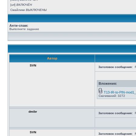
[url]
ВКЛЮЧЁН
Смайлики
ВЫКЛЮЧЕНЫ
Анти-спам:
Выполните задание
Автор
SVN
Заголовок сообщения:
Вложения:
T13-IR-to-PIN-mod1_
Скачиваний: 3272
dmibr
Заголовок сообщения:
SVN
Заголовок сообщения: