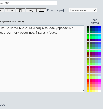
Размер шрифта:
Цвет
шрифта
Code