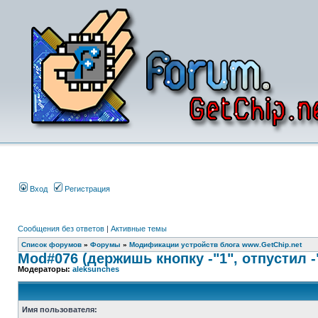
Вход
Регистрация
Сообщения без ответов
|
Активные темы
Список форумов
»
Форумы
»
Модификации устройств блога www.GetChip.net
Mod#076 (держишь кнопку -"1", отпустил -
Модераторы:
aleksunches
Имя пользователя: