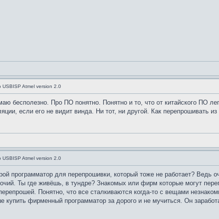
USBISP Atmel version 2.0
имаю бесполезно. Про ПО понятно. Понятно и то, что от китайского ПО ле
ции, если его не видит винда. Ни тот, ни другой. Как перепрошивать из
USBISP Atmel version 2.0
орой программатор для перепрошивки, который тоже не работает? Ведь о
чий. Ты где живёшь, в тундре? Знакомых или фирм которые могут переп
перепрошей. Понятно, что все сталкиваются когда-то с вещами незнакомы
ше купить фирменный программатор за дорого и не мучиться. Он заработа