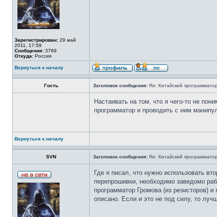
Зарегистрирован:
29 май
2011, 17:59
Сообщения:
3769
Откуда:
Россия
Вернуться к началу
Гость
Заголовок сообщения:
Re: Китайский программатор 
Настаивать на том, что я чего-то не пон
программатор и проводить с ним манипуля
Вернуться к началу
SVN
Заголовок сообщения:
Re: Китайский программатор 
Где я писал, что нужно использовать вт
перепрошивки, необходимо заведомо рабо
программатор Громова (из резисторов) и 
описано. Если и это не под силу, то луч