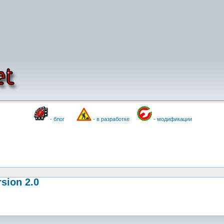
- блог
- в разработке
- модификации
sion 2.0