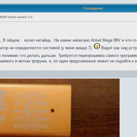
Сообщение
ISP Atmel version 2.0
. В общем... купил китайца
. На камне написано Atmel Mega 88V и что-т
атор не определяется системой (у меня винда 7).
Видит как хид-устр
о понимаю что делать дальше. Требуется перепрошивка самого программ
аемого в ветках форума, и, по идее предложенное может не подойти к 