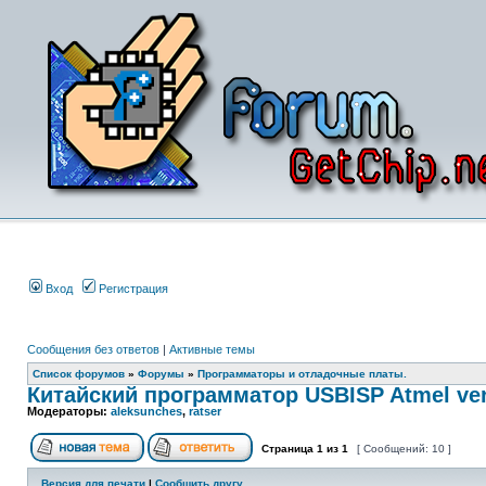
Вход
Регистрация
Сообщения без ответов
|
Активные темы
Список форумов
»
Форумы
»
Программаторы и отладочные платы.
Китайский программатор USBISP Atmel ver
Модераторы:
aleksunches
,
ratser
Страница
1
из
1
[ Сообщений: 10 ]
Версия для печати
|
Сообщить другу