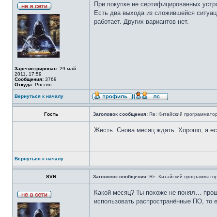
При покупке не сертифицированных устро
Есть два выхода из сложившейся ситуаци
работает. Других вариантов нет.
Зарегистрирован:
29 май
2011, 17:59
Сообщения:
3769
Откуда:
Россия
Вернуться к началу
Гость
Заголовок сообщения:
Re: Китайский программатор 
Жесть. Снова месяц ждать. Хорошо, а ес
Вернуться к началу
SVN
Заголовок сообщения:
Re: Китайский программатор 
Какой месяц? Ты похоже не понял… проши
использовать распространённые ПО, то 