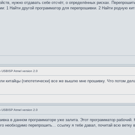
йств, нужно отдавать себе отсчёт, о определённых рисках. Перепрошить
и: 1 Найти другой программатор для перепрошивки. 2 Найти родную кит
USBISP Atmel version 2.0
ли китайцы (гипотетически) все же вышлю мне прошивку. Что потом дел
USBISP Atmel version 2.0
вка в данном программаторе уже залита. Этот программатор рабочий. Но
его необходимо перепрошить… ссылку я тебе давал, почитай всю ветку 