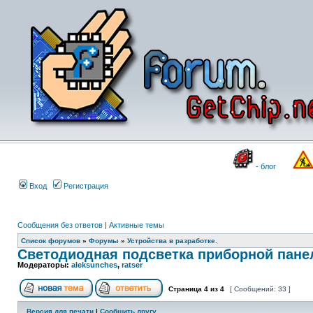
- блог
Вход
Регистрация
Сообщения без ответов
|
Активные темы
Список форумов
»
Форумы
»
Устройства в разработке.
Светодиодная подсветка приборной пане
Модераторы:
aleksunches
,
ratser
Страница
4
из
4
[ Сообщений: 33 ]
Версия для печати
|
Сообщить другу