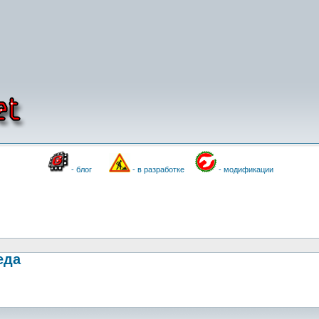
- блог
- в разработке
- модификации
еда