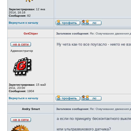
Зарегистрирован:
12 янв
2014, 16:16
Сообщения:
82
Вернуться к началу
GetChiper
Заголовок сообщения:
Re: Озвучивание движения д
Ну чета как-то все поугасло - никто не в
Администратор
Зарегистрирован:
15 май
2011, 23:00
Сообщения:
1904
Вернуться к началу
Andry Smart
Заголовок сообщения:
Re: Озвучивание движения д
а если по принципу бесконтактного выкл
или ультразвукового датчика?