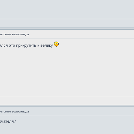
етского велосипеда
зялся это прикрутить к велику
етского велосипеда
ючателя?