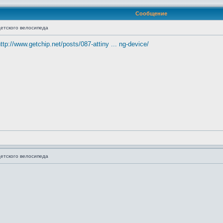
Сообщение
етского велосипеда
ttp://www.getchip.net/posts/087-attiny ... ng-device/
етского велосипеда