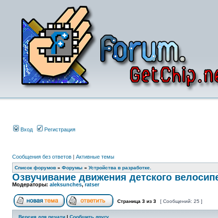
Вход
Регистрация
Сообщения без ответов
|
Активные темы
Список форумов
»
Форумы
»
Устройства в разработке.
Озвучивание движения детского велосип
Модераторы:
aleksunches
,
ratser
Страница
3
из
3
[ Сообщений: 25 ]
Версия для печати
|
Сообщить другу