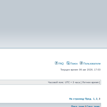
FAQ
Поиск
Пользователи
Текущее время: 06 авг 2026, 17:03
Часовой пояс: UTC + 3 часа [ Летнее время ]
На страницу
Пред.
1
,
2
,
3
Пред. тема
|
След. тема