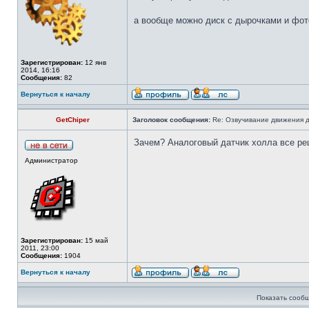
а вообще можно диск с дырочками и фот
Зарегистрирован:
12 янв
2014, 16:16
Сообщения:
82
Вернуться к началу
GetChiper
Заголовок сообщения:
Re: Озвучивание движения д
Зачем? Аналоговый датчик холла все ре
Администратор
Зарегистрирован:
15 май
2011, 23:00
Сообщения:
1904
Вернуться к началу
Показать сообщ