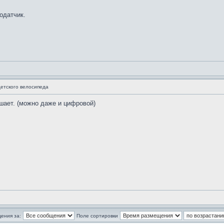
одатчик.
етского велосипеда
шает. (можно даже и цифровой)
ения за:
Поле сортировки