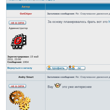
Автор
GetChiper
Заголовок сообщения:
Re: Озвучивание движения д
За основу планировалось брать вот это
h
Администратор
Зарегистрирован:
15 май
2011, 23:00
Сообщения:
1904
Вернуться к началу
Andry Smart
Заголовок сообщения:
Re: Озвучивание движения д
Вау
это уже интереснее