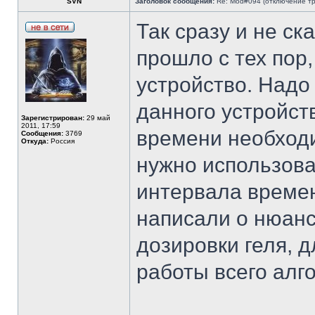
SVN
Заголовок сообщения:
Re: Mod#094 (отключение тр
Так сразу и не с
прошло с тех пор
устройство. Надо
данного устройст
Зарегистрирован:
29 май
2011, 17:59
времени необход
Сообщения:
3769
Откуда:
Россия
нужно использова
интервала време
написали о нюанс
дозировки геля, 
работы всего алг