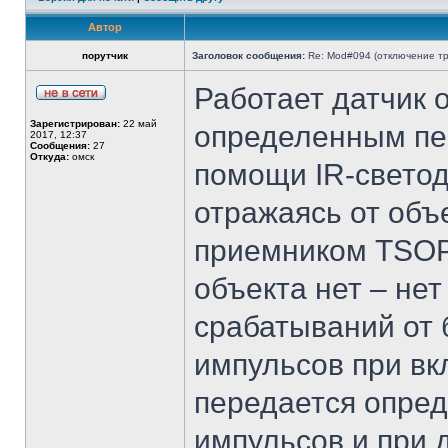
Автор
порутчик
Заголовок сообщения:
Re: Mod#094 (отключение тр
Работает датчик о
Зарегистрирован:
22 май
определенным пе
2017, 12:37
Сообщения:
27
Откуда:
омск
помощи IR-свето
отражаясь от об
приемником TSOP.
объекта нет – не
срабатываний от 
импульсов при вк
передается опре
импульсов и при 