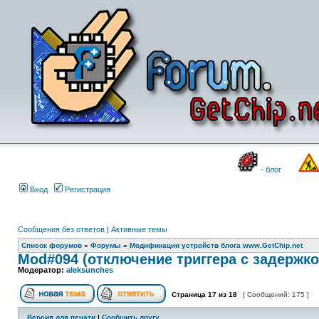
- блог
Вход
Регистрация
Сообщения без ответов
|
Активные темы
Список форумов
»
Форумы
»
Модификации устройств блога www.GetChip.net
Mod#094 (отключение триггера с задержко
Модератор:
aleksunches
Страница
17
из
18
[ Сообщений: 175 ]
Версия для печати
|
Сообщить другу