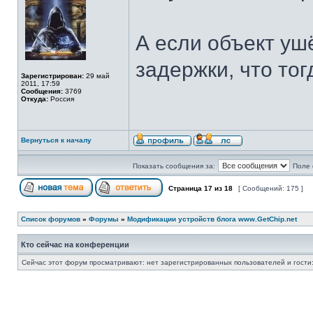
А если объект уш
задержки, что тог
Зарегистрирован:
29 май
2011, 17:59
Сообщения:
3769
Откуда:
Россия
Вернуться к началу
Показать сообщения за:
Поле 
Страница
17
из
18
[ Сообщений: 175 ]
Список форумов
»
Форумы
»
Модификации устройств блога www.GetChip.net
Кто сейчас на конференции
Сейчас этот форум просматривают: нет зарегистрированных пользователей и гости: