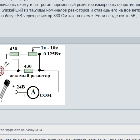
лючаешь схему и не трогая переменный резистор измеряешь сопротивлени
 ближайший из таблицы номиналов резисторов и ставишь его на все ветк
а базу +5В через резистор 330 Ом как на схеме. Если не где взять 5В, 
ор эффектов на ATtiny2313.