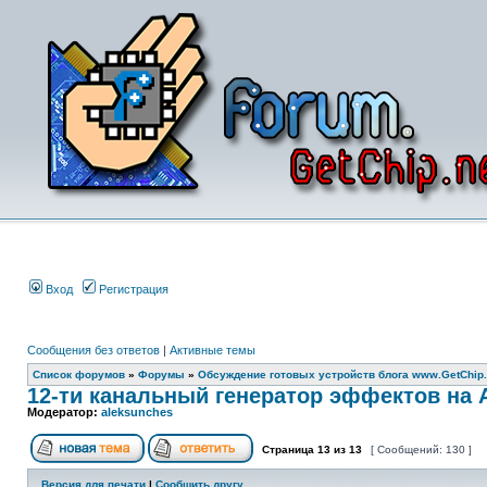
Вход
Регистрация
Сообщения без ответов
|
Активные темы
Список форумов
»
Форумы
»
Обсуждение готовых устройств блога www.GetChip.
12-ти канальный генератор эффектов на A
Модератор:
aleksunches
Страница
13
из
13
[ Сообщений: 130 ]
Версия для печати
|
Сообщить другу