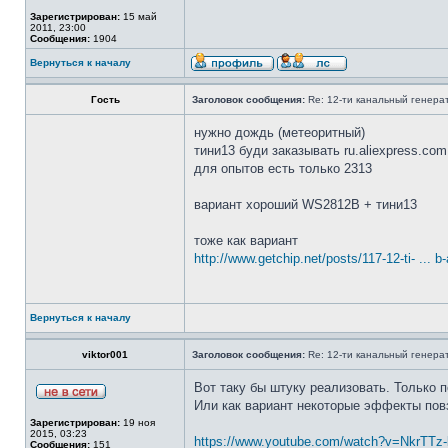
Зарегистрирован:
15 май
2011, 23:00
Сообщения:
1904
Вернуться к началу
Гость
Заголовок сообщения:
Re: 12-ти канальный генерат
нужно дождь (метеоритный)
тини13 буди заказывать ru.aliexpress.com
для опытов есть только 2313
вариант хороший WS2812B + тини13
тоже как вариант
http://www.getchip.net/posts/117-12-ti- ... b-
Вернуться к началу
viktor001
Заголовок сообщения:
Re: 12-ти канальный генерат
Вот таку бы штуку реализовать. Только п
Или как вариант некоторые эффекты пов
Зарегистрирован:
19 ноя
2015, 03:23
https://www.youtube.com/watch?v=NkrTT
Сообщения:
151