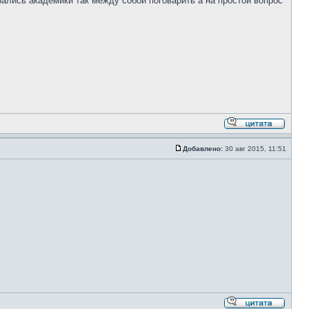
рались академики так между собой поговарить а на простой вопрос
Добавлено:
30 авг 2015, 11:51