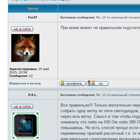
Автор
Fox57
Заголовок сообщения:
Re: 12-ти канальный генерат
При моем может не правильном подсчете 
Зарегистрирован:
25 май
2015, 23:58
Сообщения:
12
Вернуться к началу
P.A.L.
Заголовок сообщения:
Re: 12-ти канальный генерат
Все правильно!!! Только желательно пере
собрать одну ветку из пяти светодиодов
через всю ветку. Смысл в том чтобы под
номиналу это либо на 430 Ом либо 390 О
повышаешь. Но есть способ проще если е
переменному припаяй расчетный т.е. те 
максимальное сопротивление включаешь 