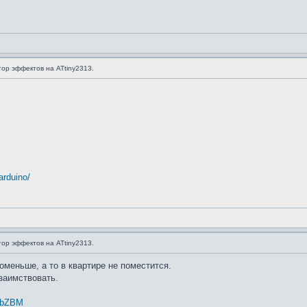
ор эффектов на ATtiny2313.
arduino/
ор эффектов на ATtiny2313.
оменьше, а то в квартире не поместится.
заимствовать.
z-bZBM