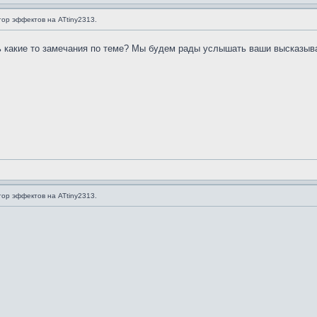
ор эффектов на ATtiny2313.
 какие то замечания по теме? Мы будем рады услышать ваши высказыв
ор эффектов на ATtiny2313.