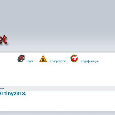
- блог
- в разработке
- модификации
net
Ttiny2313.