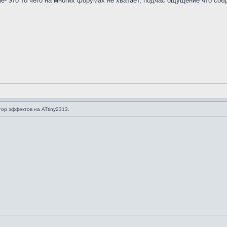
е- это то чего на многих форумах не хватает, подчас ощущение что соб
ор эффектов на ATtiny2313.