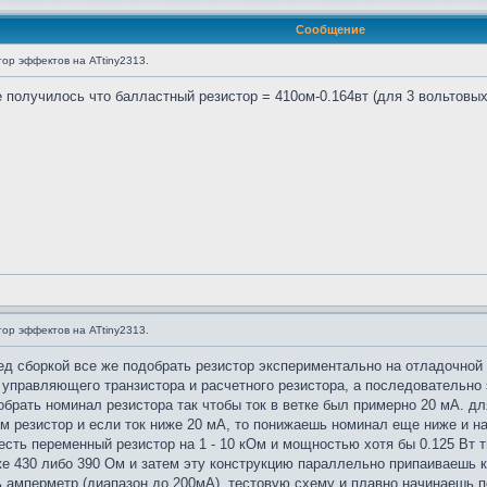
Сообщение
ор эффектов на ATtiny2313.
получилось что балластный резистор = 410ом-0.164вт (для 3 вольтовых 
ор эффектов на ATtiny2313.
д сборкой все же подобрать резистор экспериментально на отладочной (н
, управляющего транзистора и расчетного резистора, а последовательно
обрать номинал резистора так чтобы ток в ветке был примерно 20 мА. д
м резистор и если ток ниже 20 мА, то понижаешь номинал еще ниже и н
сть переменный резистор на 1 - 10 кОм и мощностью хотя бы 0.125 Вт 
же 430 либо 390 Ом и затем эту конструкцию параллельно припаиваешь 
амперметр (диапазон до 200мА), тестовую схему и плавно начинаешь п