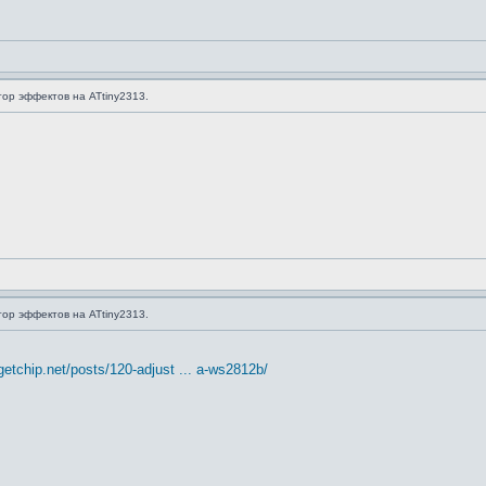
ор эффектов на ATtiny2313.
ор эффектов на ATtiny2313.
getchip.net/posts/120-adjust ... a-ws2812b/