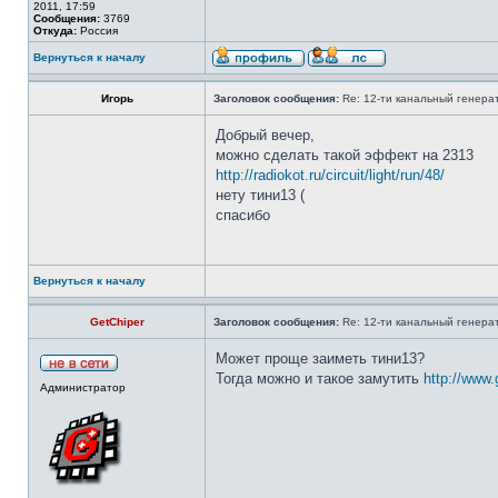
2011, 17:59
Сообщения:
3769
Откуда:
Россия
Вернуться к началу
Игорь
Заголовок сообщения:
Re: 12-ти канальный генерат
Добрый вечер,
можно сделать такой эффект на 2313
http://radiokot.ru/circuit/light/run/48/
нету тини13 (
спасибо
Вернуться к началу
GetChiper
Заголовок сообщения:
Re: 12-ти канальный генерат
Может проще заиметь тини13?
Тогда можно и такое замутить
http://www.
Администратор