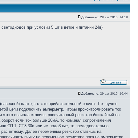
Добавлено:
29 авг 2015, 14:19
светодиодов при условии 5 шт в ветке и питании 24в)
Добавлено:
29 авг 2015, 16:44
авесной) плате, т.к. это приблизительный расчет. Т.е. лучше
 этой цепи подключить амперметр, чтобы проконтролировать ток
ля этого сначала ставишь рассчитанный резистор ближайший по
а оборот если ток больше 20мА, то номинал сопротивления
типа СП-1, СП3-30а или им подобные, то последовательно
к расчетному. Далее переменный резистор ставишь на
оворачивать ручку на переменном резисторе пока на амперметре