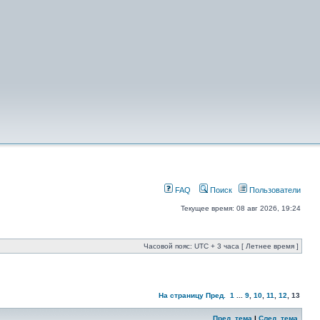
FAQ
Поиск
Пользователи
Текущее время: 08 авг 2026, 19:24
Часовой пояс: UTC + 3 часа [ Летнее время ]
На страницу
Пред.
1
...
9
,
10
,
11
,
12
,
13
Пред. тема
|
След. тема