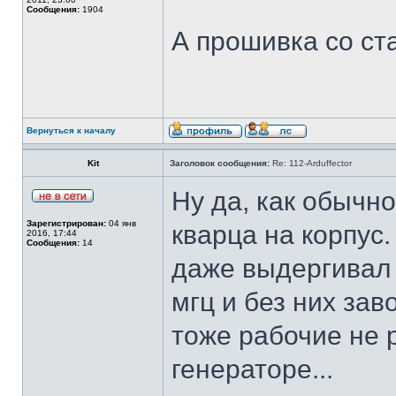
Сообщения:
1904
А прошивка со ст
Вернуться к началу
Kit
Заголовок сообщения:
Re: 112-Arduffector
Ну да, как обычн
Зарегистрирован:
04 янв
кварца на корпус.
2016, 17:44
Сообщения:
14
даже выдергивал 
мгц и без них зав
тоже рабочие не 
генераторе...