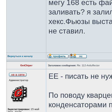
мегу 168 есть фа
заливать? я зали
хекс.Фьюзы выстав
не ставил.
Вернуться к началу
GetChiper
Заголовок сообщения:
Re: 112-Arduffector
EE - писать не нуж
Администратор
По поводу кварце
конденсаторами 
Зарегистрирован:
15 май
2011, 23:00