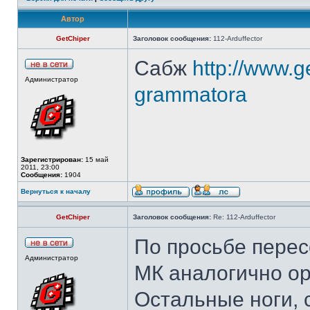
Автор
GetChiper
Заголовок сообщения:
112-Arduffector
Сабж
http://www.ge
Администратор
grammatora
Зарегистрирован:
15 май
2011, 23:00
Сообщения:
1904
Вернуться к началу
GetChiper
Заголовок сообщения:
Re: 112-Arduffector
По просьбе перес
Администратор
МК аналогично ор
Остальные ноги, 