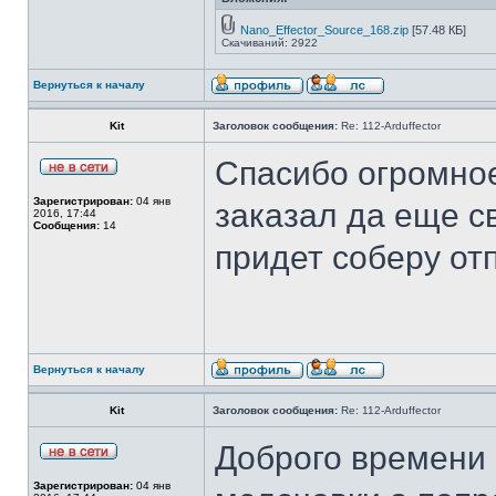
Nano_Effector_Source_168.zip
[57.48 КБ]
Скачиваний: 2922
Вернуться к началу
Kit
Заголовок сообщения:
Re: 112-Arduffector
Спасибо огромное
Зарегистрирован:
04 янв
заказал да еще с
2016, 17:44
Сообщения:
14
придет соберу о
Вернуться к началу
Kit
Заголовок сообщения:
Re: 112-Arduffector
Доброго времени 
Зарегистрирован:
04 янв