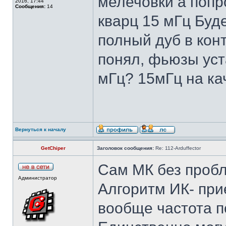
мелечовки а попр
2016, 17:44
Сообщения:
14
кварц 15 мГц Буд
полный дуб в кон
понял, фьюзы уст
мГц? 15мГц на ка
Вернуться к началу
GetChiper
Заголовок сообщения:
Re: 112-Arduffector
Сам МК без пробл
Администратор
Алгоритм ИК- пр
вообще частота п