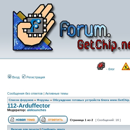
- блог
Вход
Регистрация
Сообщения без ответов
|
Активные темы
Список форумов
»
Форумы
»
Обсуждение готовых устройств блога www.GetChip.
112-Arduffector
Модератор:
aleksunches
Страница
1
из
2
[ Сообщений: 16 ]
Версия для печати
|
Сообщить другу