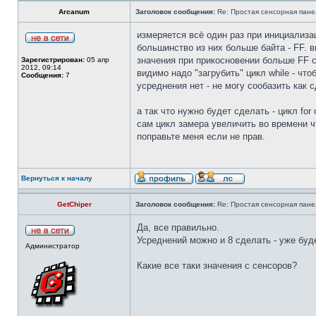
Arcanum
Заголовок сообщения:
Re: Простая сенсорная панел
измеряется всё один раз при инициализац
большинство из них больше байта - FF. 
значения при прикосновении больше FF 
Зарегистрирован:
05 апр
2012, 09:14
видимо надо "загрубить" цикл while - чт
Сообщения:
7
усреднения нет - не могу сообазить как 
а так что нужно будет сделать - цикл fo
сам цикл замера увеличить во времени 
поправьте меня если не прав.
Вернуться к началу
GetChiper
Заголовок сообщения:
Re: Простая сенсорная панел
Да, все правильно.
Усреднений можно и 8 сделать - уже буд
Администратор
Какие все таки значения с сенсоров?