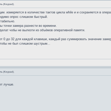
ь (Keypad).
ии. измеряется в количестве тактов цикла while и и сохраняется в опер
видимо опрос слишком быстрый.
стабильно.
обы точки замера разнести во времени.
сделат чобы не вылезти из объёмов оперативной памяти.
r от 0 до 32 для каждой клавиши, каждый раз суммировать значение заме
чтобы не был слишком шустрым...
ь (Keypad).
ет лучше.