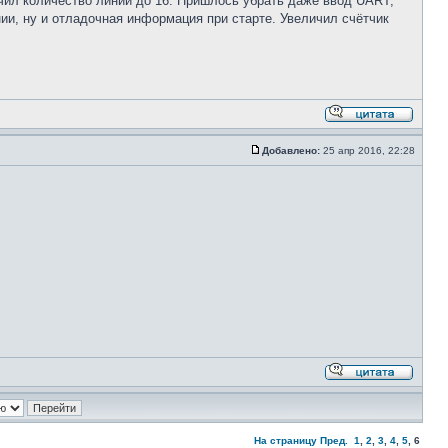
ичил количество линий до 16. Пришлось убрать даже ввод UART,
ии, ну и отладочная информация при старте. Увеличил счётчик
Добавлено:
25 апр 2016, 22:28
На страницу
Пред.
1
,
2
,
3
,
4
,
5
,
6