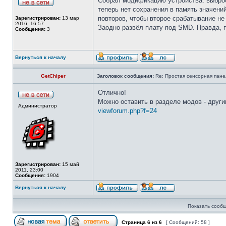
Собрал модификацию устройства: выброси
теперь нет сохранения в память значени
повторов, чтобы второе срабатывание н
Зарегистрирован:
13 мар
2016, 16:57
Заодно развёл плату под SMD. Правда, п
Сообщения:
3
Вернуться к началу
GetChiper
Заголовок сообщения:
Re: Простая сенсорная панел
Отлично!
Можно оставить в разделе модов - други
Администратор
viewforum.php?f=24
Зарегистрирован:
15 май
2011, 23:00
Сообщения:
1904
Вернуться к началу
Показать сообщ
Страница
6
из
6
[ Сообщений: 58 ]