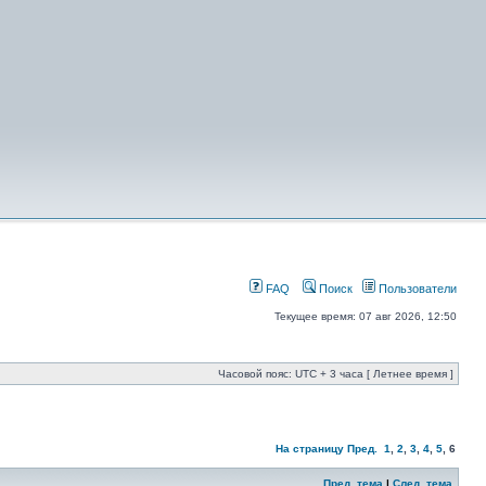
FAQ
Поиск
Пользователи
Текущее время: 07 авг 2026, 12:50
Часовой пояс: UTC + 3 часа [ Летнее время ]
На страницу
Пред.
1
,
2
,
3
,
4
,
5
,
6
Пред. тема
|
След. тема