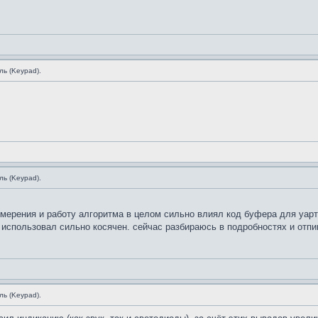
ь (Keypad).
ь (Keypad).
измерения и работу алгоритма в целом сильно влиял код буфера для уарт
я использовал сильно косячен. сейчас разбираюсь в подробностях и отп
ь (Keypad).