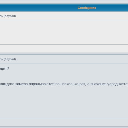
Сообщение
ь (Keypad).
ь (Keypad).
одят?
 каждого замера опрашиваются по несколько раз, а значения усредняетс