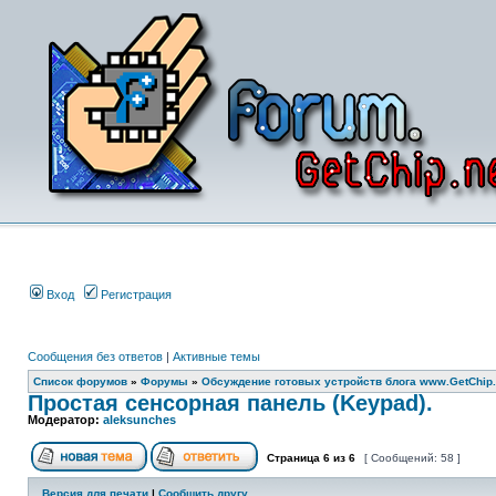
Вход
Регистрация
Сообщения без ответов
|
Активные темы
Список форумов
»
Форумы
»
Обсуждение готовых устройств блога www.GetChip.
Простая сенсорная панель (Keypad).
Модератор:
aleksunches
Страница
6
из
6
[ Сообщений: 58 ]
Версия для печати
|
Сообщить другу