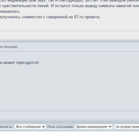
л индикацию (как звук, так и светодиоды), за счёт этих выводов увел
й чувствительности линий. И остался только вывод символа нажатой лин
е мешалось.
олучилось совместно с говорилкой из 87-го проекта.
ь (Keypad).
м может пригодится!
ения за:
Поле сортировки