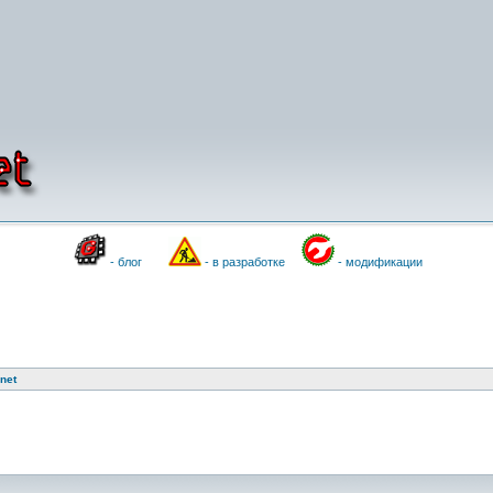
- блог
- в разработке
- модификации
net