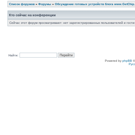
Список форумов
»
Форумы
»
Обсуждение готовых устройств блога www.GetChip.
Кто сейчас на конференции
Сейчас этот форум просматривают: нет зарегистрированных пользователей и гости:
Найти:
Powered by
phpBB
©
Рус