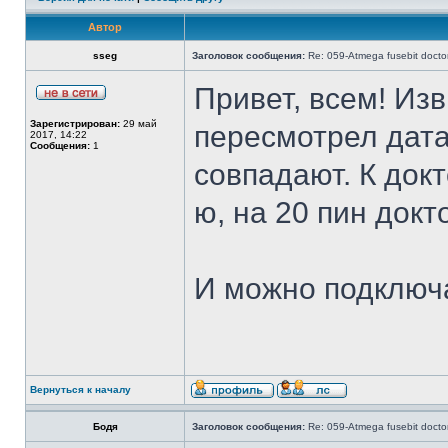
Автор
sseg
Заголовок сообщения:
Re: 059-Atmega fusebit docto
Привет, всем! Изв
Зарегистрирован:
29 май
пересмотрел дата
2017, 14:22
Сообщения:
1
совпадают. К докт
ю, на 20 пин докт
И можно подключ
Вернуться к началу
Бодя
Заголовок сообщения:
Re: 059-Atmega fusebit docto