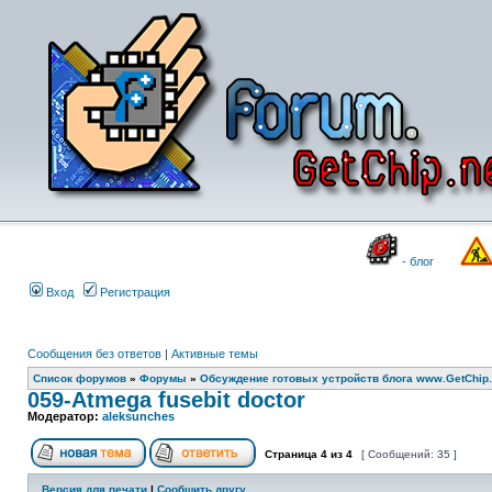
- блог
Вход
Регистрация
Сообщения без ответов
|
Активные темы
Список форумов
»
Форумы
»
Обсуждение готовых устройств блога www.GetChip.
059-Atmega fusebit doctor
Модератор:
aleksunches
Страница
4
из
4
[ Сообщений: 35 ]
Версия для печати
|
Сообщить другу